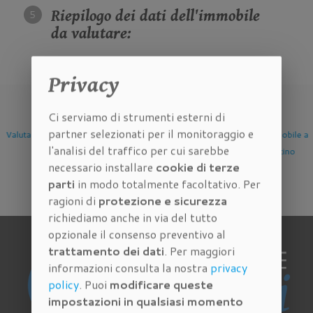
Riepilogo dei dati dell'immobile
da valutare:
Privacy
Ci serviamo di strumenti esterni di
partner selezionati per il monitoraggio e
Valutazione Immobile a
Valutazione Immobile a
Valutazione Immobile a
l'analisi del traffico per cui sarebbe
Firenze
Scandicci
Sesto Fiorentino
necessario installare
cookie di terze
parti
in modo totalmente facoltativo. Per
ragioni di
protezione e sicurezza
richiediamo anche in via del tutto
opzionale il consenso preventivo al
trattamento dei dati
. Per maggiori
informazioni consulta la nostra
privacy
policy
. Puoi
modificare queste
impostazioni in qualsiasi momento