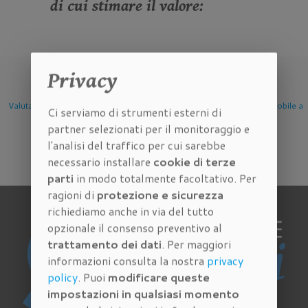
di cui stimare il valore:
Privacy
e
Valutazione Immobile a
Valutazione Immobile a
Valutazione Immobile
Ci serviamo di strumenti esterni di
Firenze
Scandicci
Sesto Fiorentino
partner selezionati per il monitoraggio e
l'analisi del traffico per cui sarebbe
necessario installare
cookie di terze
parti
in modo totalmente facoltativo. Per
ragioni di
protezione e sicurezza
richiediamo anche in via del tutto
opzionale il consenso preventivo al
trattamento dei dati
. Per maggiori
informazioni consulta la nostra
privacy
policy
. Puoi
modificare queste
impostazioni in qualsiasi momento