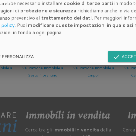
 sarebbe necessario installare
cookie di terze parti
in modo t
ragioni di
protezione e sicurezza
richiediamo anche in via de
senso preventivo al
trattamento dei dati
. Per maggiori info
dell'immobile da valutare:
 policy
. Puoi
modificare queste impostazioni in qualsias
zioni in fondo a ogni pagina.
done
E PERSONALIZZA
ACCET
e a
Valutazione Immobile a
Valutazione Immobile a
Valutazion
Sesto Fiorentino
Empoli
Campi 
Immobili in vendita
Im
Cerca tra gli
immobili in vendita
della
Cerca 