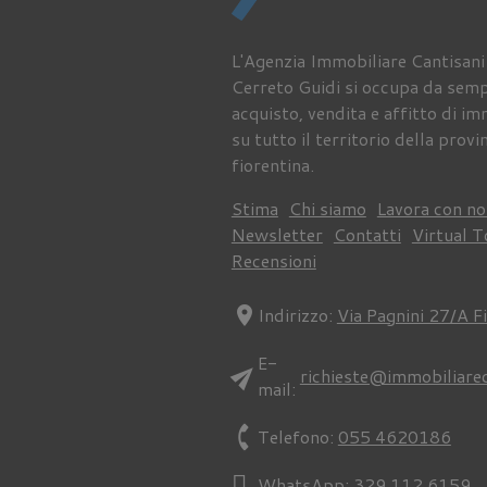
L'Agenzia Immobiliare Cantisani
Cerreto Guidi si occupa da semp
acquisto, vendita e affitto di im
su tutto il territorio della provi
fiorentina.
Stima
Chi siamo
Lavora con no
Newsletter
Contatti
Virtual T
Recensioni
location_on
Indirizzo:
Via Pagnini 27/A F
E-
send
richieste@immobiliare
mail:
phone
Telefono:
055 4620186
WhatsApp:
329 112 6159