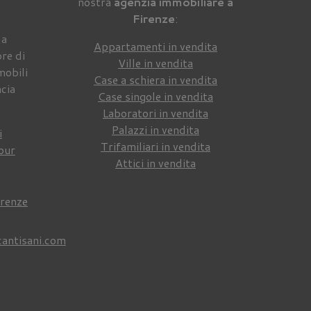
nostra
agenzia immobiliare a
Firenze
:
 a
Appartamenti in vendita
re di
Ville in vendita
mobili
Case a schiera in vendita
ncia
Case singole in vendita
Laboratori in vendita
Palazzi in vendita
i
Trifamiliari in vendita
our
Attici in vendita
irenze
cantisani.com