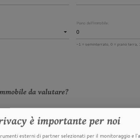
Piano dell'immobile:
-1 = seminterrato, 0 = piano terra, 1
immobile da valutare?
he dell'immobile da valutare:
rivacy
è importante per noi
rumenti esterni di partner selezionati per il monitoraggio e l'a
à dell'immobile da valutare: