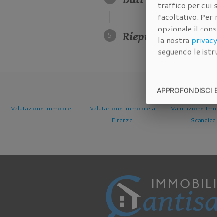
traffico per cui
facoltativo. Per 
opzionale il con
Riepilogo dei dati 
la nostra
privacy
seguendo le istru
APPROFONDISCI 
Valutazione Immobile
Valutazione Immobile a
Valutazione Immobil
Firenze
Scandicci