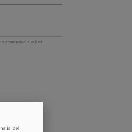
 = primo piano, e così via...
nalisi del