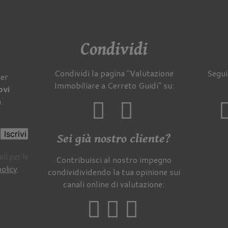
Condividi
Condividi la pagina "Valutazione
Segui
per
Immobiliare a Cerreto Guidi" su:
ovi
a
Iscrivi
Sei già nostro cliente?
ti per le
Contribuisci al nostro impegno
policy
.
condividividendo la tua opinione sui
canali online di valutazione: