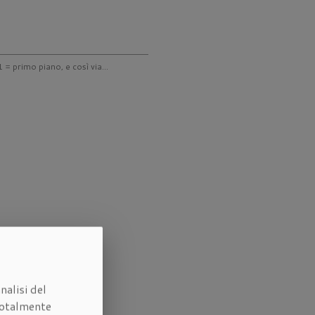
 = primo piano, e così via...
nalisi del
otalmente