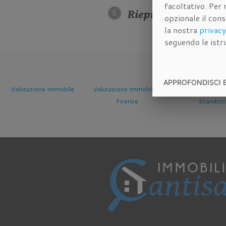
facoltativo. Per 
Riepilogo dei dati 
opzionale il con
la nostra
privacy
seguendo le istru
APPROFONDISCI 
tazione Immobile
Valutazione Immobile a
Valutazione Immobile a
Firenze
Scandicci