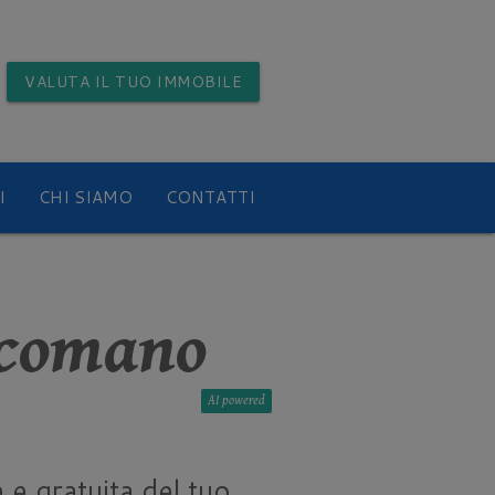
VALUTA
IL TUO IMMOBILE
I
CHI SIAMO
CONTATTI
icomano
AI
 e gratuita del tuo