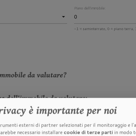
Piano dell'immobile:
-1 = seminterrato, 0 = piano terra, 1
immobile da valutare?
he dell'immobile da valutare:
rivacy
è importante per noi
à dell'immobile da valutare:
rumenti esterni di partner selezionati per il monitoraggio e l'a
 sarebbe necessario installare
cookie di terze parti
in modo t