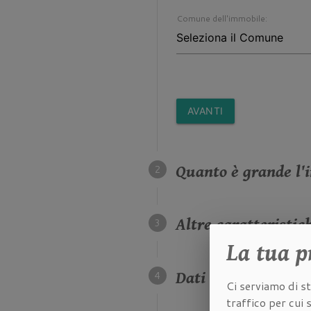
Comune dell'immobile:
AVANTI
Quanto è grande l'
Altre caratteristic
La tua
p
Dati della propriet
Ci serviamo di st
traffico per cui