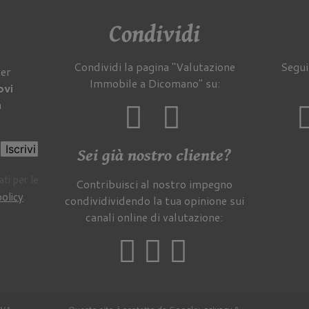
Condividi
Condividi la pagina "Valutazione
Segui
per
Immobile a Dicomano" su:
ovi
a
Iscrivi
Sei già nostro cliente?
ti per le
Contribuisci al nostro impegno
policy
.
condividividendo la tua opinione sui
canali online di valutazione: