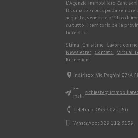
L'Agenzia Immobiliare Cantisani
Dicomano si occupa da sempre 
acquisto, vendita e affitto di im
su tutto il territorio della provi
fiorentina.
Stima
Chi siamo
Lavora con no
Newsletter
Contatti
Virtual T
Recensioni
location_on
Indirizzo:
Via Pagnini 27/A F
E-
send
richieste@immobiliare
mail:
phone
Telefono:
055 4620186
WhatsApp:
329 112 6159