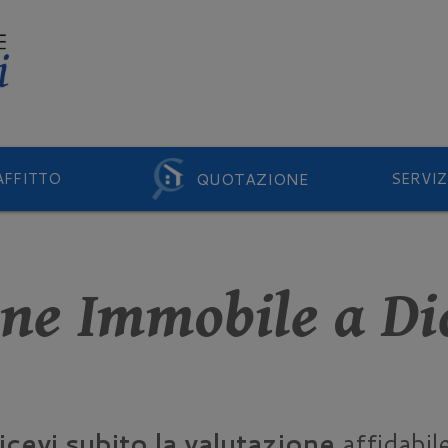
QUOTAZIONE
AFFITTO
SERVIZ
one Immobile a D
icevi subito la valutazione
affidabile