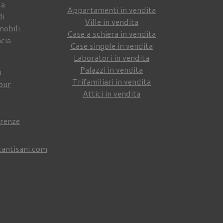
 a
Appartamenti in vendita
di
Ville in vendita
mobili
Case a schiera in vendita
ncia
Case singole in vendita
Laboratori in vendita
Palazzi in vendita
i
Trifamiliari in vendita
our
Attici in vendita
irenze
cantisani.com