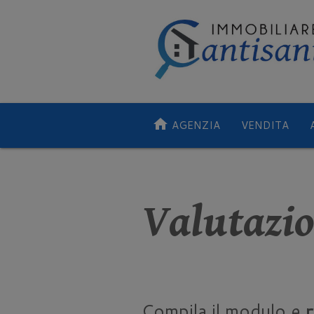
home
AGENZIA
VENDITA
Valutazi
Compila il modulo e
r