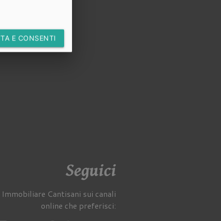
TA E CONSENTI
Seguici
 Immobiliare Cantisani sui canali
online che preferisci: