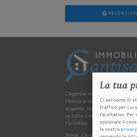
RECENSIO
La tua
p
L'Agenzia Immobiliare Cantisani
Ci serviamo di st
Firenze si occupa da sempre di
traffico per cui
acquisto, vendita e affitto di im
facoltativo. Per 
su tutto il territorio della provi
opzionale il con
fiorentina.
la nostra
privacy
Stima
Chi siamo
Lavora con no
seguendo le istru