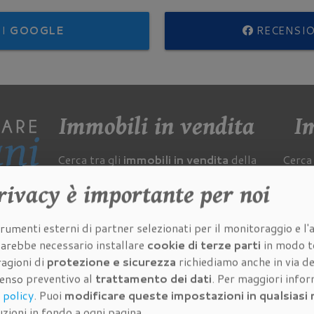
NI
GOOGLE
RECENSI
Immobili in vendita
Im
Cerca tra gli
immobili in vendita
della
Cerca 
nostra
agenzia immobiliare a
rivacy
è importante per noi
Firenze
:
 a
Appartamenti in vendita
rumenti esterni di partner selezionati per il monitoraggio e l'a
Ville in vendita
 sarebbe necessario installare
cookie di terze parti
in modo t
mobili
Case a schiera in vendita
ragioni di
protezione e sicurezza
richiediamo anche in via de
ncia
Case singole in vendita
senso preventivo al
trattamento dei dati
. Per maggiori info
Laboratori in vendita
 policy
. Puoi
modificare queste impostazioni in qualsias
Palazzi in vendita
i
zioni in fondo a ogni pagina.