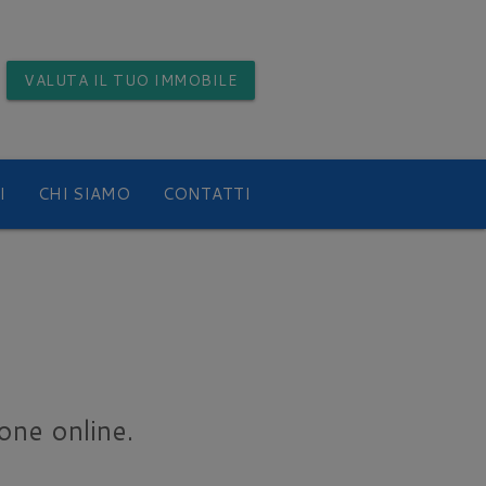
VALUTA
IL TUO IMMOBILE
I
CHI SIAMO
CONTATTI
ione online.