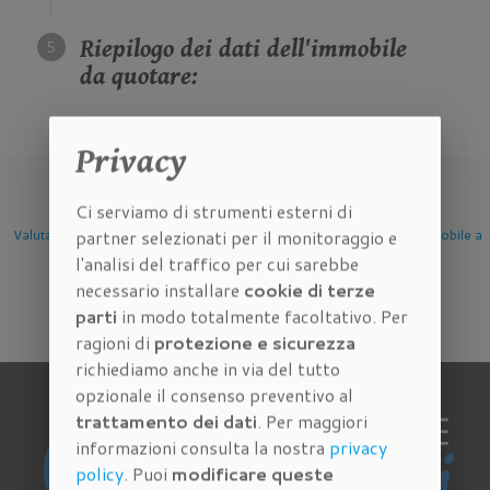
Riepilogo dei dati dell'immobile
da quotare:
Privacy
Ci serviamo di strumenti esterni di
partner selezionati per il monitoraggio e
e
Valutazione Immobile a
Valutazione Immobile a
Valutazione Immobile
l'analisi del traffico per cui sarebbe
Firenze
Scandicci
Sesto Fiorentino
necessario installare
cookie di terze
parti
in modo totalmente facoltativo. Per
ragioni di
protezione e sicurezza
richiediamo anche in via del tutto
opzionale il consenso preventivo al
trattamento dei dati
. Per maggiori
informazioni consulta la nostra
privacy
policy
. Puoi
modificare queste