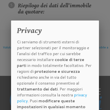
Riepilogo dei dati dell'immobile
da quotare:
Privacy
Ci serviamo di strumenti esterni di
partner selezionati per il monitoraggio e
Valutazione Immobile a
Valutazione Immobile a
Valutazione Immobile 
l'analisi del traffico per cui sarebbe
Firenze
Scandicci
Sesto Fiorentino
necessario installare
cookie di terze
parti
in modo totalmente facoltativo. Per
ragioni di
protezione e sicurezza
richiediamo anche in via del tutto
opzionale il consenso preventivo al
trattamento dei dati
. Per maggiori
informazioni consulta la nostra
privacy
policy
. Puoi
modificare queste
impostazioni in qualsiasi momento