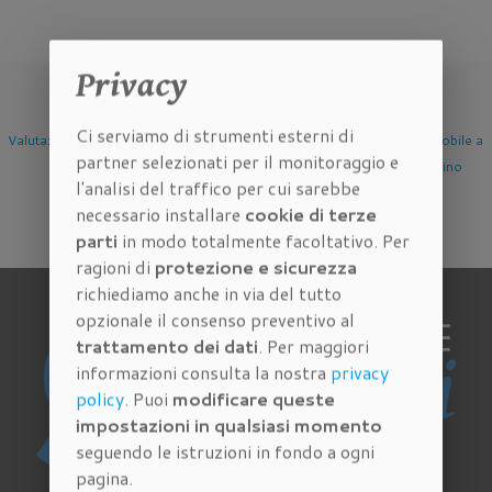
Privacy
Ci serviamo di strumenti esterni di
Valutazione Immobile a
Valutazione Immobile a
Valutazione Immobile a
partner selezionati per il monitoraggio e
Firenze
Scandicci
Sesto Fiorentino
l'analisi del traffico per cui sarebbe
necessario installare
cookie di terze
parti
in modo totalmente facoltativo. Per
ragioni di
protezione e sicurezza
richiediamo anche in via del tutto
opzionale il consenso preventivo al
trattamento dei dati
. Per maggiori
informazioni consulta la nostra
privacy
policy
. Puoi
modificare queste
impostazioni in qualsiasi momento
seguendo le istruzioni in fondo a ogni
pagina.