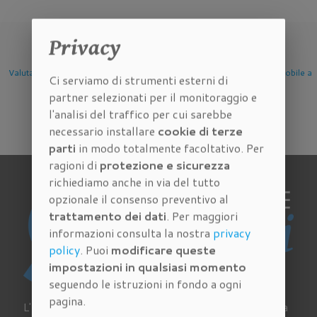
Privacy
e
Valutazione Immobile a
Valutazione Immobile a
Valutazione Immobile
Ci serviamo di strumenti esterni di
Firenze
Scandicci
Sesto Fiorentino
partner selezionati per il monitoraggio e
l'analisi del traffico per cui sarebbe
necessario installare
cookie di terze
parti
in modo totalmente facoltativo. Per
ragioni di
protezione e sicurezza
richiediamo anche in via del tutto
opzionale il consenso preventivo al
trattamento dei dati
. Per maggiori
informazioni consulta la nostra
privacy
policy
. Puoi
modificare queste
impostazioni in qualsiasi momento
seguendo le istruzioni in fondo a ogni
pagina.
L'Agenzia Immobiliare Cantisani a Firenze si occupa