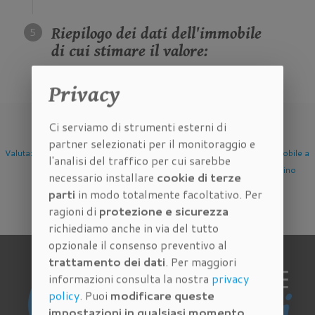
Riepilogo dei dati dell'immobile
di cui stimare il valore:
Privacy
Ci serviamo di strumenti esterni di
partner selezionati per il monitoraggio e
Valutazione Immobile a
Valutazione Immobile a
Valutazione Immobile a
l'analisi del traffico per cui sarebbe
Firenze
Scandicci
Sesto Fiorentino
necessario installare
cookie di terze
parti
in modo totalmente facoltativo. Per
ragioni di
protezione e sicurezza
richiediamo anche in via del tutto
opzionale il consenso preventivo al
trattamento dei dati
. Per maggiori
informazioni consulta la nostra
privacy
policy
. Puoi
modificare queste
impostazioni in qualsiasi momento