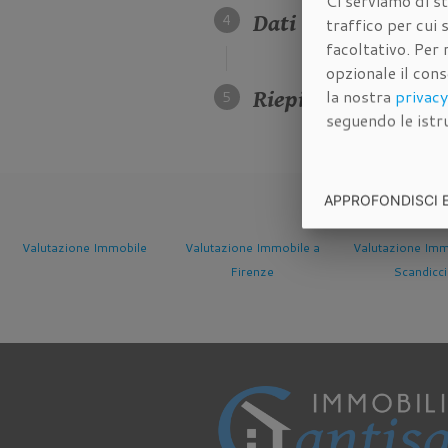
Ci serviamo di st
Dati della propriet
traffico per cui
facoltativo. Per 
opzionale il con
la nostra
privacy
Riepilogo dei dati 
seguendo le istru
APPROFONDISCI 
ile
Valutazione Immobile a
Valutazione Immobile a
Valutazio
Firenze
Scandicci
Sesto 