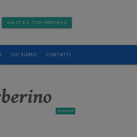
VALUTA
IL TUO IMMOBILE
I
CHI SIAMO
CONTATTI
rberino
AI