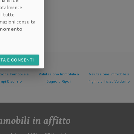
nalisi del
otalmente
l tutto
rmazioni consulta
i momento
TA E CONSENTI
Valutazione Immobile a
Valutazione Immobile a
Valutazione Immobi
Bagno a Ripoli
Figline e Incisa Valdarno
Fucecchio
mobili in affitto