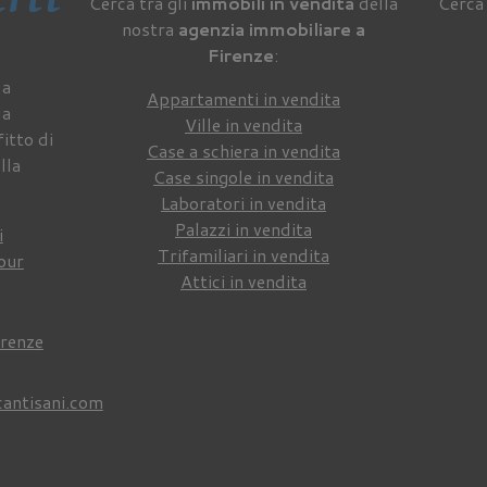
Cerca tra gli
immobili in vendita
della
Cerca 
nostra
agenzia immobiliare a
Firenze
:
 a
Appartamenti in vendita
da
Ville in vendita
itto di
Case a schiera in vendita
lla
Case singole in vendita
Laboratori in vendita
Palazzi in vendita
i
Trifamiliari in vendita
our
Attici in vendita
irenze
cantisani.com