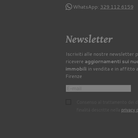
WhatsApp:
329 112 6159
Newsletter
Iscriviti alle nostre newsletter 
ricevere
aggiornamenti sui nu
immobili
in vendita e in affitto 
Firenze
Consenso al trattamento dei da
finalità descritte nella
privacy 