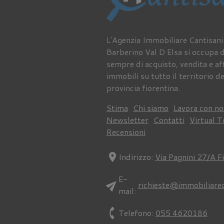
L'Agenzia Immobiliare Cantisani
Barberino Val D Elsa si occupa 
sempre di acquisto, vendita e aff
immobili su tutto il territorio de
provincia fiorentina.
Stima
Chi siamo
Lavora con no
Newsletter
Contatti
Virtual T
Recensioni
location_on
Indirizzo:
Via Pagnini 27/A F
E-
send
richieste@immobiliare
mail:
phone
Telefono:
055 4620186