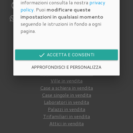
informazioni consulta la nostra
privacy
phone
Telefono:
055 4620186
policy
. Puoi
modificare queste
impostazioni in qualsiasi momento
WhatsApp:
329 112 6159
seguendo le istruzioni in fondo a ogni
pagina.
Immobili in vendita
Cerca tra gli
immobili in vendita
della nostra
done
ACCETTA E CONSENTI
agenzia immobiliare a Firenze
:
APPROFONDISCI E PERSONALIZZA
Appartamenti in vendita
Ville in vendita
Case a schiera in vendita
Case singole in vendita
Laboratori in vendita
Palazzi in vendita
Trifamiliari in vendita
Attici in vendita