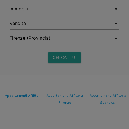
CERCA
search
Appartamenti Affitto
Appartamenti Affitto a
Appartamenti Affitto a
Firenze
Scandicci