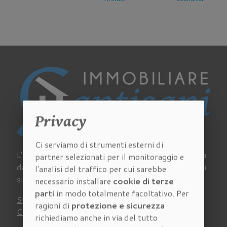
Privacy
Ci serviamo di strumenti esterni di
L'Agenzia Immobiliare Cantisani a Firenze si occupa
partner selezionati per il monitoraggio e
da sempre di acquisto, vendita e affitto di immobili
l'analisi del traffico per cui sarebbe
su tutto il territorio della provincia fiorentina.
necessario installare
cookie di terze
parti
in modo totalmente facoltativo. Per
Stima
Chi siamo
Lavora con noi
Newsletter
ragioni di
protezione e sicurezza
Contatti
Virtual Tour
Recensioni
richiediamo anche in via del tutto