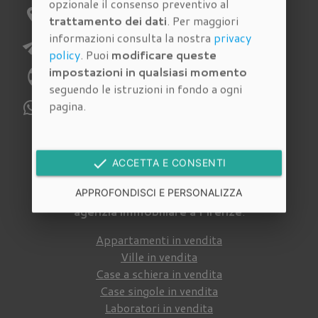
opzionale il consenso preventivo al
location_on
Indirizzo:
Via Pagnini 27/A Firenze
trattamento dei dati
. Per maggiori
informazioni consulta la nostra
privacy
send
E-mail:
richieste@immobiliarecantisani.com
policy
. Puoi
modificare queste
impostazioni in qualsiasi momento
phone
Telefono:
055 4620186
seguendo le istruzioni in fondo a ogni
pagina.
WhatsApp:
329 112 6159
Immobili in vendita
done
ACCETTA E CONSENTI
Cerca tra gli
immobili in vendita
della nostra
APPROFONDISCI E PERSONALIZZA
agenzia immobiliare a Firenze
:
Appartamenti in vendita
Ville in vendita
Case a schiera in vendita
Case singole in vendita
Laboratori in vendita