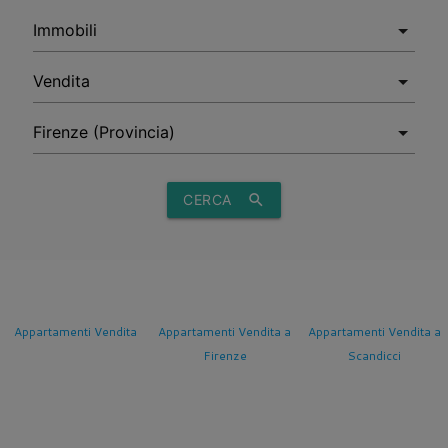
CERCA
search
ta
Appartamenti Vendita a
Appartamenti Vendita a
Appartamenti Vendit
Firenze
Scandicci
Sesto Fiorentino