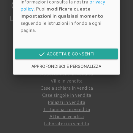
informazioni consulta la nostra
privacy
phone
Telefono:
055 4620186
policy
. Puoi
modificare queste
impostazioni in qualsiasi momento
WhatsApp:
329 112 6159
seguendo le istruzioni in fondo a ogni
pagina.
Immobili in vendita
done
Cerca tra gli
immobili in vendita
della nostra
ACCETTA E CONSENTI
agenzia immobiliare a Firenze
:
APPROFONDISCI E PERSONALIZZA
Appartamenti in vendita
Ville in vendita
Case a schiera in vendita
Case singole in vendita
Palazzi in vendita
Trifamiliari in vendita
Attici in vendita
Laboratori in vendita