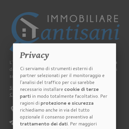
Privacy
L'Agenzia Immobiliare Cantisani a Firenze si occupa
Ci serviamo di strumenti esterni di
da sempre di acquisto, vendita e affitto di immobili
partner selezionati per il monitoraggio e
su tutto il territorio della provincia fiorentina.
l'analisi del traffico per cui sarebbe
Stima
Chi siamo
Lavora con noi
Newsletter
necessario installare
cookie di terze
Contatti
Virtual Tour
Recensioni
parti
in modo totalmente facoltativo. Per
ragioni di
protezione e sicurezza
location_on
Indirizzo:
Via Pagnini 27/A Firenze
richiediamo anche in via del tutto
opzionale il consenso preventivo al
send
E-mail:
richieste@immobiliarecantisani.com
trattamento dei dati
. Per maggiori